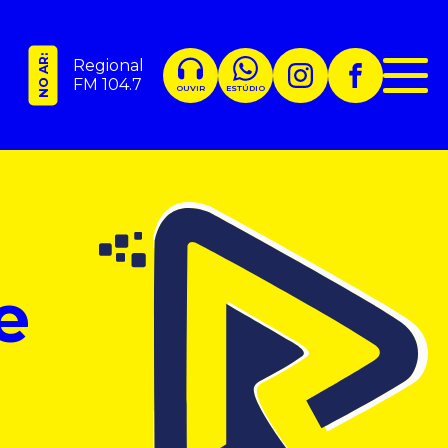
NO AR:
Regional
FM 104.7
OUVIR
ESTÚDIO
e