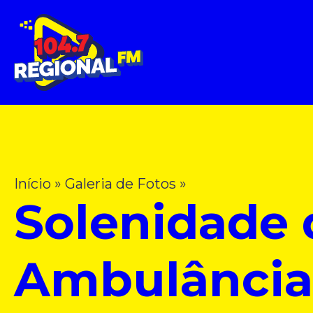
Início
»
Galeria de Fotos
»
Solenidade 
Ambulância